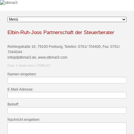
Zielseite
Elbin-Ruh-Joos Partnerschaft der Steuerberater
Rehlingstraße 16, 79100 Freiburg, Telefon: 0761/ 704400, Fax: 0761/
7044044
info[at]stbmal3.de, www.stbmal3.com
Foto: © dead-shox | PIXELIO'
Pflichtfeld
Namen eingeben:
Pflichtfeld
E-Mail-Adresse:
Betreff:
Pflichtfeld
Nachricht eingeben: